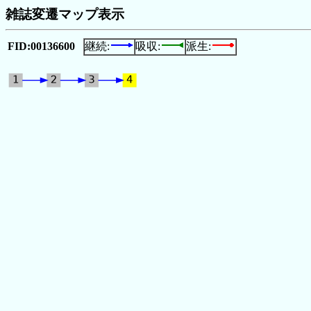
雑誌変遷マップ表示
FID:00136600
継続:
吸収:
派生: