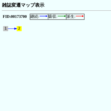
雑誌変遷マップ表示
FID:00173700
継続:
吸収:
派生: