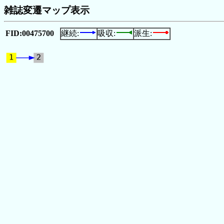
雑誌変遷マップ表示
FID:00475700
継続:
吸収:
派生: