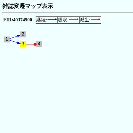
雑誌変遷マップ表示
FID:40374500
継続:
吸収:
派生: