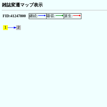
雑誌変遷マップ表示
FID:41247800
継続:
吸収:
派生: